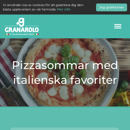
Vi använder oss av cookies för att garantera dig den
Jag godkänner
bästa upplevelsen av vår hemsida.
Mer info
Meny
Pizzasommar med
italienska favoriter