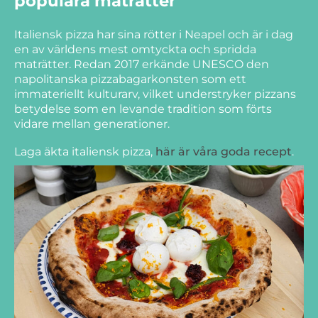
populära maträtter
Italiensk pizza har sina rötter i Neapel och är i dag
en av världens mest omtyckta och spridda
maträtter. Redan 2017 erkände UNESCO den
napolitanska pizzabagarkonsten som ett
immateriellt kulturarv, vilket understryker pizzans
betydelse som en levande tradition som förts
vidare mellan generationer.
Laga äkta italiensk pizza,
här är våra goda recept
.