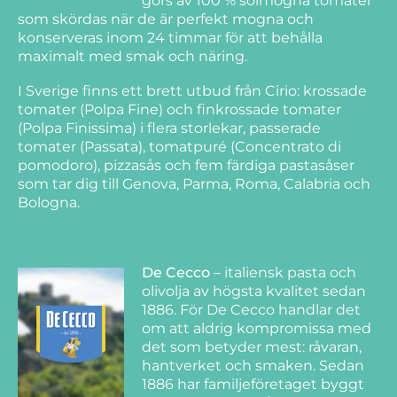
görs av 100 % solmogna tomater
som skördas när de är perfekt mogna och
konserveras inom 24 timmar för att behålla
maximalt med smak och näring.
I Sverige finns ett brett utbud från Cirio: krossade
tomater (Polpa Fine) och finkrossade tomater
(Polpa Finissima) i flera storlekar, passerade
tomater (Passata), tomatpuré (Concentrato di
pomodoro), pizzasås och fem färdiga pastasåser
som tar dig till Genova, Parma, Roma, Calabria och
Bologna.
De Cecco
– italiensk pasta och
olivolja av högsta kvalitet sedan
1886. För De Cecco handlar det
om att aldrig kompromissa med
det som betyder mest: råvaran,
hantverket och smaken. Sedan
1886 har familjeföretaget byggt