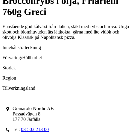
Broccolirybs i olja, Friarielli
760g Greci
Enastående god kålväxt från Italien, släkt med rybs och rova. Unga
skott och blomhuvuden äts lättkokta, gärna med lite vitlök och
olivolja.Klassisk på Napolitansk pizza.
Innehållsförteckning
Förvaring/Hållbarhet
Storlek
Region
Tillverkningsland
Granarolo Nordic AB
Passadvägen 8
177 70 Järfälla
Tel:
08-503 213 00