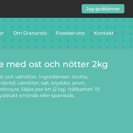
Jag godkänner
er
Om Granarolo
Foodservice
Kontakt
e med ost och nötter 2kg
t och valnötter. Ingredienser: ricotta,
öbröd, valnötter, salt, kryddor, arom,
nsyra. Säljes per krt (2 kg). Hållbarhet: 10
yddsatt smörsås eller sparrissås.