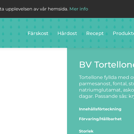
sta upplevelsen av vår hemsida.
Mer info
Färskost
Hårdost
Recept
Produkt
BV Tortellon
Tortellone fyllda med os
parmesanost, fontal, str
natriumglutamat, askorbi
dagar. Passande sås: kr
Innehållsförteckning
Förvaring/Hållbarhet
Storlek