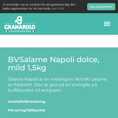
Vi använder oss av cookies för att garantera dig den
Jag godkänner
bästa upplevelsen av vår hemsida.
Mer info
Meny
BVSalame Napoli dolce,
mild 1,5kg
Salame Napoli är en medelgrov lättrökt salame
av fläskkött. Den är god på en smörgås, på
buffébordet, till antipasto.
Innehållsförteckning
Förvaring/Hållbarhet