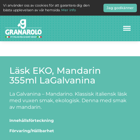
Vi använder oss av cookies för att garantera dig den
Jag godkänner
bästa upplevelsen av vår hemsida.
Mer info
Meny
Läsk EKO, Mandarin
355ml LaGalvanina
La Galvanina – Mandarino. Klassisk italiensk läsk
med vuxen smak, ekologisk. Denna med smak
av mandarin.
Innehållsförteckning
Förvaring/Hållbarhet