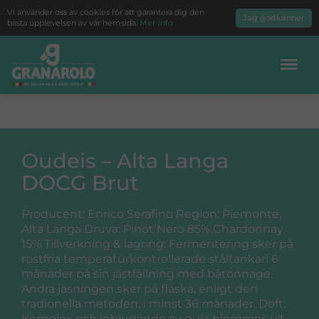
Vi använder oss av cookies för att garantera dig den
Jag godkänner
bästa upplevelsen av vår hemsida.
Mer info
Meny
Oudeis – Alta Langa
DOCG Brut
Producent: Enrico Serafino Region: Piemonte,
Alta Langa Druva: Pinot Nero 85% Chardonnay
15% Tillverkning & lagring: Fermentering sker på
rostfria temperaturkontrollerade ståltankari 6
månader på sin jästfällning med bâtonnage.
Andra jäsningen sker på flaska, enligt den
tradionella metoden, i minst 36 månader. Doft:
Komplex och inbjudande av gula blommor, vit