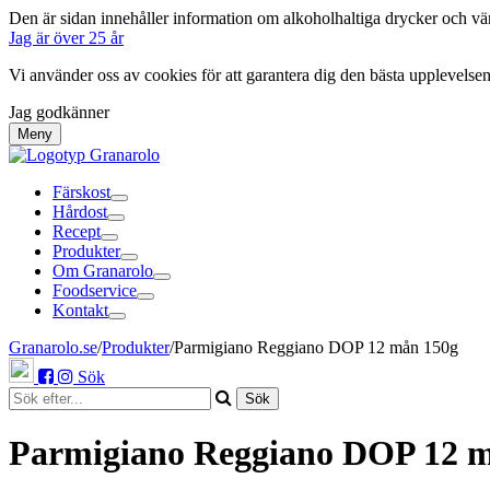
Den är sidan innehåller information om alkoholhaltiga drycker och vände
Jag är över 25 år
Vi använder oss av cookies för att garantera dig den bästa upplevelse
Jag godkänner
Meny
Färskost
Hårdost
Recept
Produkter
Om Granarolo
Foodservice
Kontakt
Granarolo.se
/
Produkter
/
Parmigiano Reggiano DOP 12 mån 150g
Sök
Parmigiano Reggiano DOP 12 