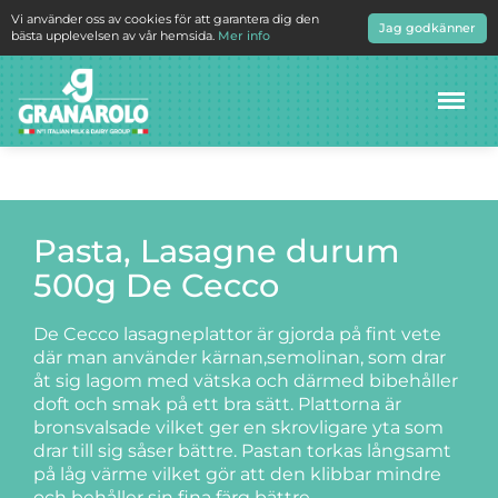
Vi använder oss av cookies för att garantera dig den
Jag godkänner
bästa upplevelsen av vår hemsida.
Mer info
Meny
Pasta, Lasagne durum
500g De Cecco
De Cecco lasagneplattor är gjorda på fint vete
där man använder kärnan,semolinan, som drar
åt sig lagom med vätska och därmed bibehåller
doft och smak på ett bra sätt. Plattorna är
bronsvalsade vilket ger en skrovligare yta som
drar till sig såser bättre. Pastan torkas långsamt
på låg värme vilket gör att den klibbar mindre
och behåller sin fina färg bättre.