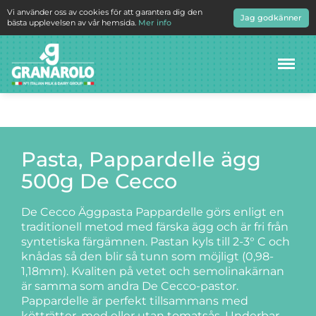
Vi använder oss av cookies för att garantera dig den
Jag godkänner
bästa upplevelsen av vår hemsida.
Mer info
Meny
Pasta, Pappardelle ägg
500g De Cecco
De Cecco Äggpasta Pappardelle görs enligt en
traditionell metod med färska ägg och är fri från
syntetiska färgämnen. Pastan kyls till 2-3° C och
knådas så den blir så tunn som möjligt (0,98-
1,18mm). Kvaliten på vetet och semolinakärnan
är samma som andra De Cecco-pastor.
Pappardelle är perfekt tillsammans med
kötträtter, med eller utan tomatsås. Underbar