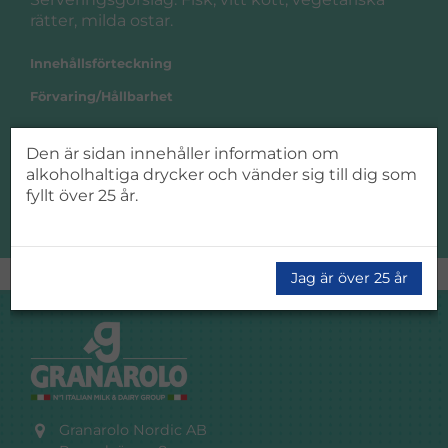
rätter, milda ostar.
Innehållsförteckning
Förvaring/Hållbarhet
Storlek
Den är sidan innehåller information om
Region
alkoholhaltiga drycker och vänder sig till dig som
fyllt över 25 år.
Tillverkningsland
Jag är över 25 år
Granarolo Nordic AB