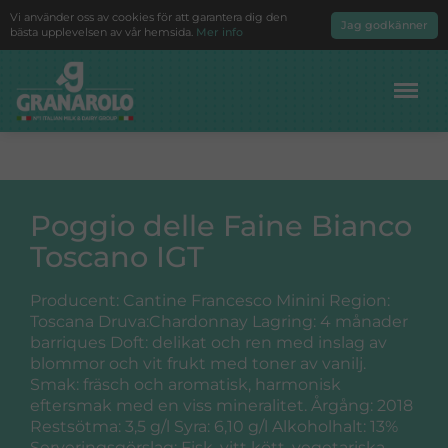
Vi använder oss av cookies för att garantera dig den
Jag godkänner
bästa upplevelsen av vår hemsida.
Mer info
Meny
Poggio delle Faine Bianco
Toscano IGT
Producent: Cantine Francesco Minini Region:
Toscana Druva:Chardonnay Lagring: 4 månader
barriques Doft: delikat och ren med inslag av
blommor och vit frukt med toner av vanilj.
Smak: fräsch och aromatisk, harmonisk
eftersmak med en viss mineralitet. Årgång: 2018
Restsötma: 3,5 g/l Syra: 6,10 g/l Alkoholhalt: 13%
Serveringsgörslag: Fisk, vitt kött, vegetariska