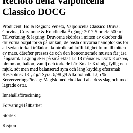
Recioto della Valpolicella
Classico DOCG
Producent: Bolla Region: Veneto, Valpolicella Classico Druva:
Corvina, Corvinone & Rondinella Årgång: 2017 Storlek: 500 ml
Tillverkning & lagring: Druvorna skördas i mitten av oktober då
druvorna börjat torka på rankan, de bästa druvorna handplockas för
att sedan torka i trälådor i kontrollerad luftfuktighet fram till mitten
av mars, därefter pressas de och den koncentrerade musten får jäsa
långsamt. Lagring sker på små ekfat 12-18 månader. Doft: Körsbär,
plommon, hallon, vanilj och torkade bär. Smak: Krämig, fyllig och
mjuk, söt men med balanserad syra och lång kryddig eftersmak
Restsötma: 181,2 g/l Syra: 6,98 g/l Alkoholhalt: 13,5 %
Serververingsförslag: Magisk med choklad i alla dess slag och med
lagrade ostar.
Innehållsförteckning
Förvaring/Hållbarhet
Storlek
Region