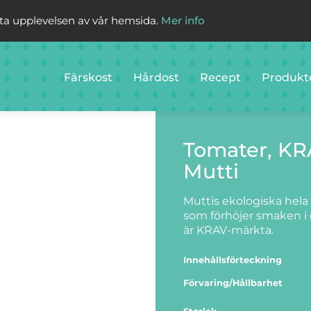
sta upplevelsen av vår hemsida.
Mer info
Färskost
Hårdost
Recept
Produkt
Tomater, K
Mutti
Muttis ekologiska hel
som förhöjer smaken i 
är KRAV-märkta.
Innehållsförteckning
Förvaring/Hållbarhet