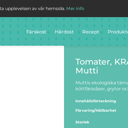
sta upplevelsen av vår hemsida.
Mer info
Färskost
Hårdost
Recept
Produkt
Tomater, K
Mutti
Muttis ekologiska tärn
köttfärssåser, grytor o
Innehållsförteckning
Förvaring/Hållbarhet
Storlek