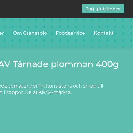
Jag godkänner
er
Om Granarolo
Foodservice
Kontakt
RAV Tärnade plommon 400g
ade tomater ger fin konsistens och smak till
ch i soppor. De är KRAV-märkta.