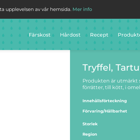
sta upplevelsen av vår hemsida.
Mer info
Färskost
Hårdost
Recept
Produkt
Tryffel, Tart
Produkten är utmärkt so
förrätter, till kött, i om
Innehållsförteckning
Förvaring/Hållbarhet
Storlek
Region