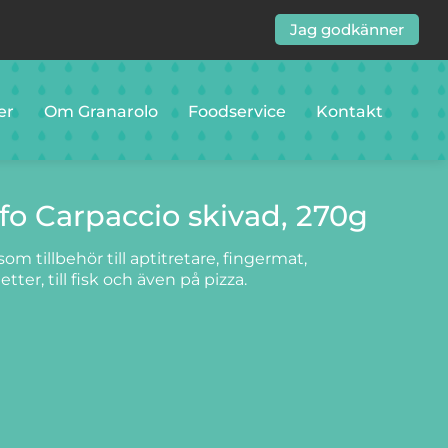
Jag godkänner
er
Om Granarolo
Foodservice
Kontakt
ufo Carpaccio skivad, 270g
m tillbehör till aptitretare, fingermat,
eletter, till fisk och även på pizza.