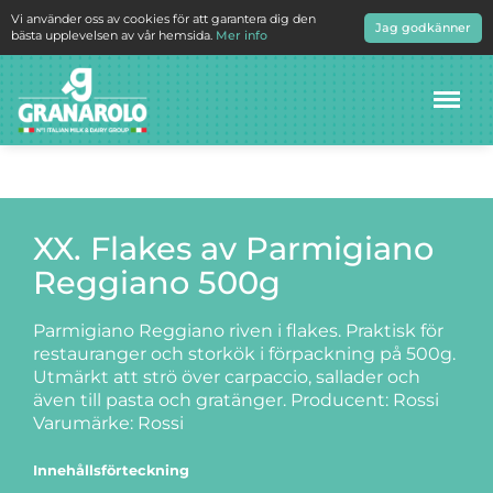
Vi använder oss av cookies för att garantera dig den
Jag godkänner
bästa upplevelsen av vår hemsida.
Mer info
Meny
XX. Flakes av Parmigiano
Reggiano 500g
Parmigiano Reggiano riven i flakes. Praktisk för
restauranger och storkök i förpackning på 500g.
Utmärkt att strö över carpaccio, sallader och
även till pasta och gratänger. Producent: Rossi
Varumärke: Rossi
Innehållsförteckning