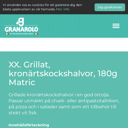
Vi använder oss av cookies för att garantera dig den
Jag godkänner
bästa upplevelsen av vår hemsida.
Mer info
Meny
XX. Grillat,
kronärtskockshalvor, 180g
Matric
Grillade kronärtskockshalvor i en god örtolja.
Passar utmärkt på chark- eller antipastotallriken,
på pizza och i sallader samt som ett tillbehör till
stekt vit fisk.
Innehållsförteckning