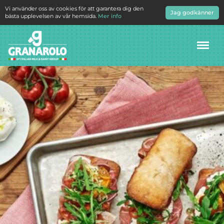
Vi använder oss av cookies för att garantera dig den
Jag godkänner
bästa upplevelsen av vår hemsida.
Mer info
Meny