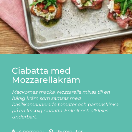
Ciabatta med
Mozzarellakräm
Mackornas macka. Mozzarella mixas till en
härlig kräm som samsas med
basilikamarinerade tomater och parmaskinka
på en krispig ciabatta. Enkelt och alldeles
underbart.
4 personer
25 minuter