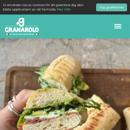
Vi använder oss av cookies för att garantera dig den
Jag godkänner
bästa upplevelsen av vår hemsida.
Mer info
Meny