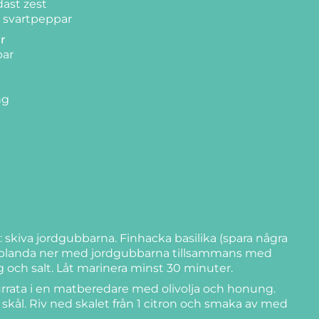
dast zest
n svartpeppar
r
bar
ng
 skiva jordgubbarna. Finhacka basilika (spara några
ch blanda ner med jordgubbarna tillsammans med
och salt. Låt marinera minst 30 minuter.
urrata i en matberedare med olivolja och honung.
n skål. Riv ned skalet från 1 citron och smaka av med