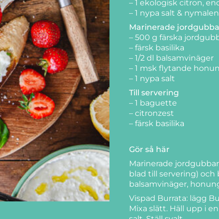
– 1 ekologisk citron, en
– 1 nypa salt & nymale
Marinerade jordgubba
– 500 g färska jordgub
– färsk basilika
– 1/2 dl balsamvinäger
– 1 msk flytande honu
– 1 nypa salt
Till servering
– 1 baguette
– citronzest
– färsk basilika
Gör så här
Marinerade jordgubbar:
blad till servering) o
balsamvinäger, honung 
Vispad Burrata: lägg B
Mixa slätt. Häll upp i e
salt. Ställ svalt.