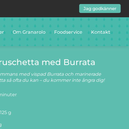
Jag godkänner
er
Om Granarolo
Foodservice
Kontakt
uschetta med Burrata
lsammans med vispad Burrata och marinerade
tta så ofta du kan – du kommer inte ångra dig!
minuter
 125 g
g