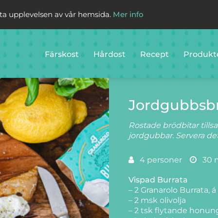
sta upplevelsen av vår hemsida.
Mer info
Färskost
Hårdost
Recept
Produkt
Jordgubbsbr
Rostade brödbitar til
jordgubbar. Servera de
4 personer
30 
Vispad Burrata
– 2 Granarolo Burrata, á
– 2 msk olivolja
– 2 tsk flytande honun