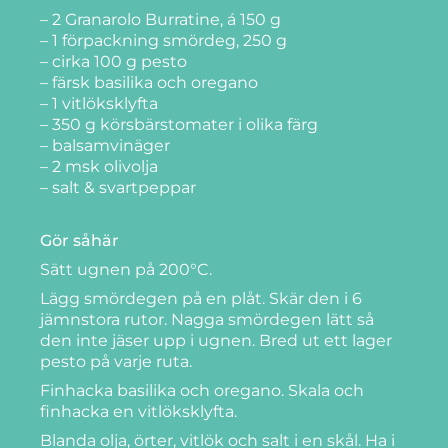
– 2 Granarolo Burratine, á 150 g
– 1 förpackning smördeg, 250 g
– cirka 100 g pesto
– färsk basilika och oregano
– 1 vitlöksklyfta
– 350 g körsbärstomater i olika färg
– balsamvinäger
– 2 msk olivolja
– salt & svartpeppar
Gör såhär
Sätt ugnen på 200°C.
Lägg smördegen på en plåt. Skär den i 6
jämnstora rutor. Nagga smördegen lätt så
den inte jäser upp i ugnen. Bred ut ett lager
pesto på varje ruta.
Finhacka basilika och oregano. Skala och
finhacka en vitlöksklyfta.
Blanda olja, örter, vitlök och salt i en skål. Ha i