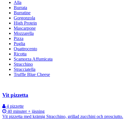
Alla
Burrata
Burratine
Gorgonzola
High Protein
Mascarpone
Mozzarella
Pizza
Puglia
Quattrocento
Ricotta
Scamorza Affumicata
Stracchino
Stracciatella
Truffle Blue Cheese
Vit pizzetta
4 pizzette
40 minuter + jäsning
Vit pizzetta med krämig Stracchino, grillad zucchini och prosciutto.