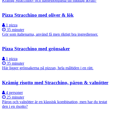
Krämig Stracchino- och hasselnötspasta till middag ikväll?
Pizza Stracchino med oliver & lök
1 pizza
35 minuter
Gör som italienarna, använd få men riktigt bra ingredienser.
Pizza Stracchino med grönsaker
1 pizza
35 minuter
Här ligger grönsakerna på pizzan, hela måltiden i en rätt.
Krämig risotto med Stracchino, päron & valnötter
4 personer
25 minuter
Päron och valnötter är en klassisk kombination, men har du testat
den i en risotto?