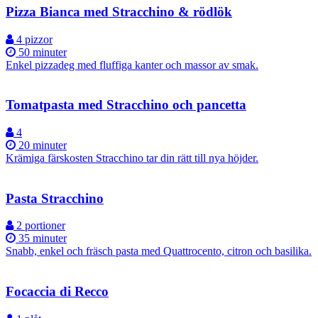
Pizza Bianca med Stracchino & rödlök
4 pizzor
50 minuter
Enkel pizzadeg med fluffiga kanter och massor av smak.
Tomatpasta med Stracchino och pancetta
4
20 minuter
Krämiga färskosten Stracchino tar din rätt till nya höjder.
Pasta Stracchino
2 portioner
35 minuter
Snabb, enkel och fräsch pasta med Quattrocento, citron och basilika.
Focaccia di Recco